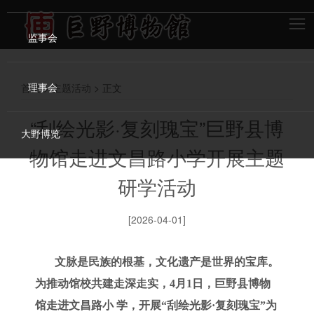
监事会
理事会
首页
>
主题活动
> 正文
“刮绘光影·复刻瑰宝”巨野县博
大野博览
物馆走进文昌路小学开展主题
研学活动
[2026-04-01]
文脉是民族的根基，文化遗产是世界的宝库。
为推动馆校共建走深走实，4月1日，巨野县博物
馆走进文昌路小 学，开展“刮绘光影·复刻瑰宝”为