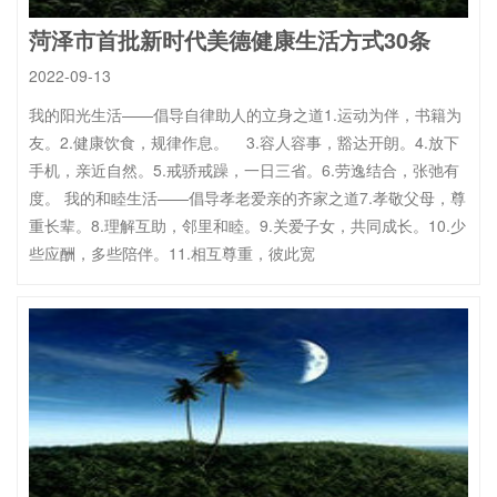
菏泽市首批新时代美德健康生活方式30条
2022-09-13
我的阳光生活——倡导自律助人的立身之道1.运动为伴，书籍为
友。2.健康饮食，规律作息。 3.容人容事，豁达开朗。4.放下
手机，亲近自然。5.戒骄戒躁，一日三省。6.劳逸结合，张弛有
度。 我的和睦生活——倡导孝老爱亲的齐家之道7.孝敬父母，尊
重长辈。8.理解互助，邻里和睦。9.关爱子女，共同成长。10.少
些应酬，多些陪伴。11.相互尊重，彼此宽