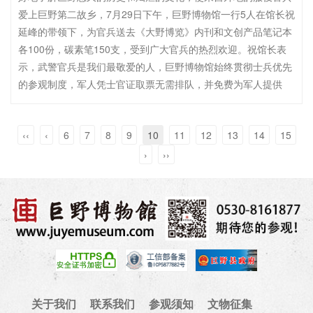
爱上巨野第二故乡，7月29日下午，巨野博物馆一行5人在馆长祝
延峰的带领下，为官兵送去《大野博览》内刊和文创产品笔记本
各100份，碳素笔150支，受到广大官兵的热烈欢迎。祝馆长表
示，武警官兵是我们最敬爱的人，巨野博物馆始终贯彻士兵优先
的参观制度，军人凭士官证取票无需排队，并免费为军人提供
‹‹
‹
6
7
8
9
10
11
12
13
14
15
›
››
关于我们
联系我们
参观须知
文物征集