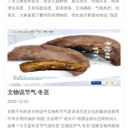
了深入阐述和宣讲，宣讲主题鲜明、重点突出、内涵丰富，既有
理论高度，又有实践深度。宣讲现场，互动踊跃，气氛热烈。结
束后，大家参观了麟州民俗博物馆，馆长姚月辉激动地说:“我是
文物说节气·冬至
2022-12-22
在数千年的岁月积淀中文物和节气是讲述历史文化的载体是探究
中华文明内涵的“钥匙”当这两个“老伙计”相遇会讲出怎样的动人
故事？今天是冬至节气请欣赏“文物说节气·冬至”国家文物局新闻